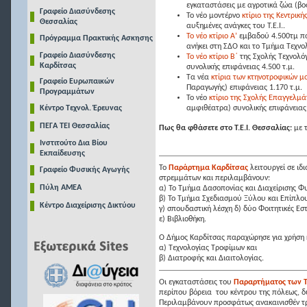
εγκαταστάσεις με αγροτικά ζώα (βο
Γραφείο Διασύνδεσης
Το νέο μοντέρνο
κτίριο της Κεντρική
Θεσσαλίας
αυξημένες ανάγκες του Τ.Ε.Ι..
Το νέο κτίριο Α’
εμβαδού 4.500τμ πο
Πρόγραμμα Πρακτικής Ασκησης
ανήκει στη ΣΔΟ και το Τμήμα Τεχνο
Γραφείο Διασύνδεσης
Το νέο κτίριο Β΄
της Σχολής Τεχνολό
Καρδίτσας
συνολικής επιφάνειας 4.500 τ.μ.
Τα νέα
κτίρια των κτηνοτροφικών 
Γραφείο Ευρωπαικών
Παραγωγής) επιφάνειας 1.170 τ.μ.
Προγραμμάτων
Το νέο
κτίριο της Σχολής Επαγγελμά
Κέντρο Τεχνολ. Έρευνας
αμφιθέατρα) συνολικής επιφάνειας 
ΠΕΓΑ ΤΕΙ Θεσσαλίας
Πως θα φθάσ
ετε στο Τ
.Ε.Ι. Θεσσαλίας:
με 
Ινστιτούτο Δια Βίου
Εκπαίδευσης
Το
Παράρτημα Καρδίτσας
λειτουργεί σε ιδ
Γραφείο Φυσικής Αγωγής
στρεμμάτων και περιλαμβάνουν:
Πύλη ΑΜΕΑ
α) Το Τμήμα Δασοπονίας και Διαχείρισης Φ
β) Το Τμήμα Σχεδιασμού Ξύλου και Επίπλου
Κέντρο Διαχείρισης Δικτύου
γ) σπουδαστική λέσχη δ) δύο Φοιτητικές Εστ
ε) Βιβλιοθήκη.
Ο Δήμος Καρδίτσας παραχώρησε για χρήση κ
α) Τεχνολογίας Τροφίμων και
β) Διατροφής και Διαιτολογίας.
Οι εγκαταστάσεις του
Παραρτήματος των
περίπου βόρεια του κέντρου της πόλεως, δ
Περιλαμβάνουν προσφάτως ανακαινισθέν τ