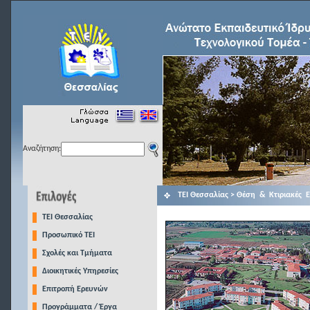
Αναζήτηση:
ΤΕΙ Θεσσαλίας >
Θέση & Κτιριακές Ε
TEI Θεσσαλίας
Προσωπικό ΤΕΙ
Σχολές και Τμήματα
Διοικητικές Υπηρεσίες
Επιτροπή Ερευνών
Προγράμματα / Έργα