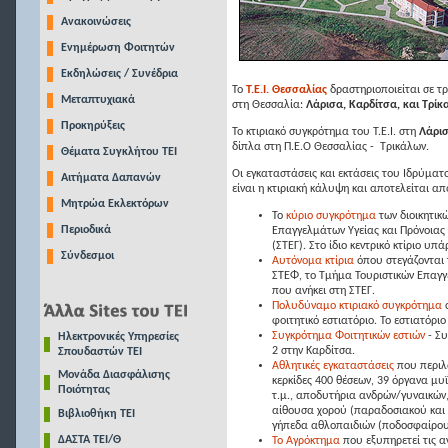
Ανακοινώσεις
Ενημέρωση Φοιτητών
Εκδηλώσεις / Συνέδρια
Το
Τ.Ε.Ι. Θεσσαλίας
δραστηριοποιείται σε τρ
Μεταπτυχιακά
στη Θεσσαλία:
Λάρισα, Καρδίτσα, και Τρίκ
Προκηρύξεις
Το κτιριακό συγκρότημα του Τ.Ε.Ι. στη
Λάρι
δίπλα στη Π.Ε.Ο Θεσσαλίας - Τρικάλων.
Θέματα Συγκλήτου ΤΕΙ
Οι εγκαταστάσεις και εκτάσεις του Ιδρύμα
Αιτήματα Δαπανών
είναι η κτιριακή κάλυψη και αποτελείται απ
Μητρώα Εκλεκτόρων
Το
κύριο συγκρότημα
των διοικητικ
Περιοδικά
Επαγγελμάτων Υγείας και Πρόνοιας 
(ΣΤΕΓ). Στο ίδιο κεντρικό κτίριο υ
Σύνδεσμοι
Αυτόνομα κτίρια
όπου στεγάζονται
ΣΤΕΦ, το Τμήμα Τουριστικών Επαγγ
που ανήκει στη ΣΤΕΓ.
Πολυδύναμο κτιριακό συγκρότημα
ό
φοιτητικό εστιατόριο. Το εστιατόρ
Συγκρότημα Φοιτητικών εστιών
- Συ
Ηλεκτρονικές Υπηρεσίες
2 στην Καρδίτσα.
Σπουδαστών ΤΕΙ
Αθλητικές εγκαταστάσεις
που περιλ
Μονάδα Διασφάλισης
κερκίδες 400 θέσεων, 39 όργανα μυ
Ποιότητας
τ.μ., αποδυτήρια ανδρών/γυναικών,
αίθουσα χορού (παραδοσιακού και μ
Βιβλιοθήκη ΤΕΙ
γήπεδα αθλοπαιδιών (ποδοσφαίρου,
ΔΑΣΤΑ ΤΕΙ/Θ
Το Αγρόκτημα
που εξυπηρετεί τις α