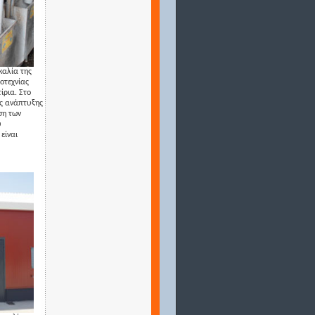
καλία της
οτεχνίας
ίρια. Στο
ος ανάπτυξης
ση των
υ
είναι