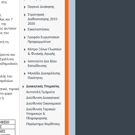
 στις
Όργανα Διοίκησης
Στρατηγική
ς
Διεθνοποίησης 2015-
θώς και 7
2020
 την
ίας φυτικών
Εγκαταστάσεις
ος του
Γραφείο Ευρωπαϊκών
Προγραμμάτων
τή τη
Κέντρο Ξένων Γλωσσών
& Φυσικής Αγωγής
έρευνα και
Σχολή και
Ινστιτούτο Δια Βίου
ακαδημαϊκούς
Εκπαίδευσης
Μονάδα Διασφάλισης
ολής του
Ποιότητας
σχολείων.
Διοικητικές Υπηρεσίες
τικό, τεχνικό
Αυτοτελή Τμήματα
στο χώρο
Διεύθυνση Διοικητικού
ν ή
Διεύθυνση Οικονομικού
Διεύθυνση Τεχνικών
Υπηρεσιών &
Πληροφορικής
Παράρτημα Καρδίτσας