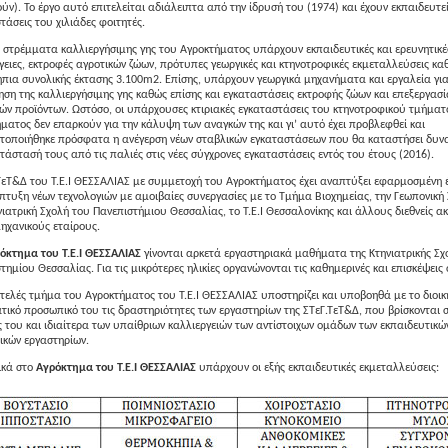
ύν). Το έργο αυτό επιτελείται αδιάλειπτα από την ίδρυσή του (1974) και έχουν εκπαιδευτεί
τάσεις του χιλιάδες φοιτητές.
 στρέμματα καλλιεργήσιμης γης του Αγροκτήματος υπάρχουν εκπαιδευτικές και ερευνητικέ
γειες, εκτροφές αγροτικών ζώων, πρότυπες γεωργικές και κτηνοτροφικές εκμεταλλεύσεις κα
πια συνολικής έκτασης 3.100m2. Επίσης, υπάρχουν γεωργικά μηχανήματα και εργαλεία για
ηση της καλλιεργήσιμης γης καθώς επίσης και εγκαταστάσεις εκτροφής ζώων και επεξεργασ
κών προϊόντων. Ωστόσο, οι υπάρχουσες κτιριακές εγκαταστάσεις του κτηνοτροφικού τμήματ
ματος δεν επαρκούν για την κάλυψη των αναγκών της και γι’ αυτό έχει προβλεφθεί και
οποιήθηκε πρόσφατα η ανέγερση νέων σταβλικών εγκαταστάσεων που θα καταστήσει δυνα
τάστασή τους από τις παλιές στις νέες σύγχρονες εγκαταστάσεις εντός του έτους (2016).
ΤεΤ&Δ του Τ.Ε.Ι ΘΕΣΣΑΛΙΑΣ με συμμετοχή του Αγροκτήματος έχει αναπτύξει εφαρμοσμένη 
πτυξη νέων τεχνολογιών με αμοιβαίες συνεργασίες με το Τμήμα Βιοχημείας, την Γεωπονική 
νιατρική Σχολή του Πανεπιστήμιου Θεσσαλίας, το Τ.Ε.Ι Θεσσαλονίκης και άλλους διεθνείς 
μηχανικούς εταίρους.
όκτημα του Τ.Ε.Ι ΘΕΣΣΑΛΙΑΣ
γίνονται αρκετά εργαστηριακά μαθήματα της Κτηνιατρικής Σχ
τημίου Θεσσαλίας. Για τις μικρότερες ηλικίες οργανώνονται τις καθημερινές και επισκέψεις 
τελές τμήμα του Αγροκτήματος του Τ.Ε.Ι ΘΕΣΣΑΛΙΑΣ υποστηρίζει και υποβοηθά με το διοικη
ατικό προσωπικό του τις δραστηριότητες των εργαστηρίων της ΣTεΓ.ΤεΤ&Δ, που βρίσκονται 
 του και ιδιαίτερα των υπαίθριων καλλιεργειών των αντίστοιχων ομάδων των εκπαιδευτικώ
ικών εργαστηρίων.
ικά στο
Αγρόκτημα του Τ.Ε.Ι ΘΕΣΣΑΛΙΑΣ
υπάρχουν οι εξής εκπαιδευτικές εκμεταλλεύσεις: