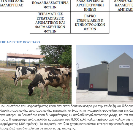
ΕΚΠΑΙΔΕΥΤΙΚΟ ΒΟΥΣΤΑΣΙΟ
Το Βουστάσιο του Αγροκτήματος είναι ένα εκπαιδευτικό κέντρο για την επίδειξη και διδασκ
ζωικής παραγωγής, αναπαραγωγής, εκτροφής, στέγασης, κτηνιατρικής φροντίδας και της ζω
γενικότερα. Το βουστάσιο είναι δυναμικότητας 15 αγελάδων γαλακτοπαραγωγής, και τα π
τους. Η παραγωγή ανά αγελάδα κυμαίνεται στα 8.000 κιλά γάλα περίπου ανά γαλακτική π
αρμέγματος (305 ημέρες). Τα παραγόμενα ζώα χρησιμοποιούνται είτε για την ανανέωση τη
(μοσχίδες) είτε διατίθενται σε αγρότες της περιοχής.