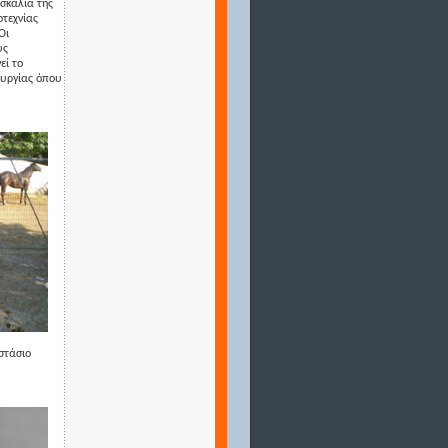
ασκαλία της
οτεχνίας
Οι
ύς
εί το
ουργίας όπου
στάσιο