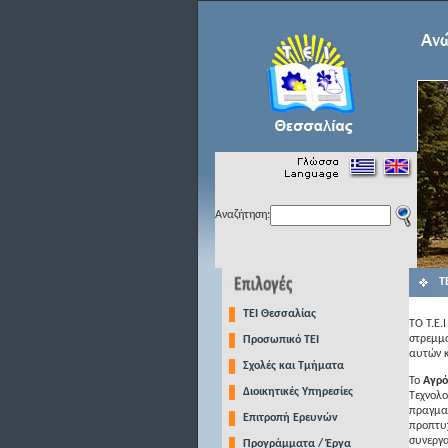
Αναζήτηση:
Τ
TEI Θεσσαλίας
ΤΟ Τ.Ε.
στρεμμά
Προσωπικό ΤΕΙ
αυτών 
Σχολές και Τμήματα
Το
Αγρό
Διοικητικές Υπηρεσίες
Τεχνολο
πραγματ
Επιτροπή Ερευνών
προπτυχ
συνεργα
Προγράμματα / Έργα