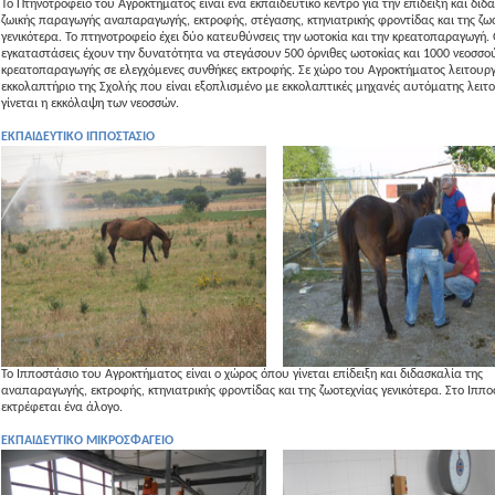
Το Πτηνοτροφείο του Αγροκτήματος είναι ένα εκπαιδευτικό κέντρο για την επίδειξη και διδ
ζωικής παραγωγής αναπαραγωγής, εκτροφής, στέγασης, κτηνιατρικής φροντίδας και της ζω
γενικότερα. Το πτηνοτροφείο έχει δύο κατευθύνσεις την ωοτοκία και την κρεατοπαραγωγή. 
εγκαταστάσεις έχουν την δυνατότητα να στεγάσουν 500 όρνιθες ωοτοκίας και 1000 νεοσσο
κρεατοπαραγωγής σε ελεγχόμενες συνθήκες εκτροφής. Σε χώρο του Αγροκτήματος λειτουργ
εκκολαπτήριο της Σχολής που είναι εξοπλισμένο με εκκολαπτικές μηχανές αυτόματης λειτ
γίνεται η εκκόλαψη των νεοσσών.
ΕΚΠΑΙΔΕΥΤΙΚΟ ΙΠΠΟΣΤΑΣΙΟ
Το Ιπποστάσιο του Αγροκτήματος είναι ο χώρος όπου γίνεται επίδειξη και διδασκαλία της
αναπαραγωγής, εκτροφής, κτηνιατρικής φροντίδας και της ζωοτεχνίας γενικότερα. Στο Ιππο
εκτρέφεται ένα άλογο.
ΕΚΠΑΙΔΕΥΤΙΚΟ ΜΙΚΡΟΣΦΑΓΕΙΟ