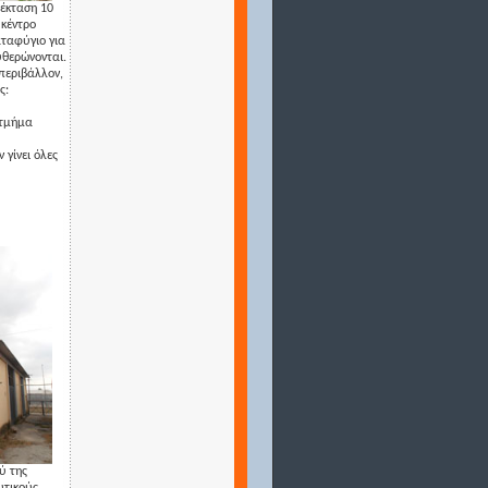
 έκταση 10
 κέντρο
αταφύγιο για
υθερώνονται.
περιβάλλον,
ς:
 τμήμα
 γίνει όλες
ύ της