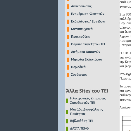
επιθυμο
Ανακοινώσεις
εγκατασ
Ενημέρωση Φοιτητών
Στα 700
καλλιέρ
Εκδηλώσεις / Συνέδρια
θερμοκή
αξιοποί
Μεταπτυχιακά
και ζωι
Αγροκτή
Προκηρύξεις
πραγματ
Θέματα Συγκλήτου ΤΕΙ
μετεγκα
Αιτήματα Δαπανών
Η ΣTεΓ.
την ανά
Μητρώα Εκλεκτόρων
την Kτη
και βιο
Περιοδικά
Στο
Αγρ
Σύνδεσμοι
Πανεπισ
Το αυτο
και εργ
ευθύνης
Ηλεκτρονικές Υπηρεσίες
ερευνητ
Σπουδαστών ΤΕΙ
Αναλυτ
Μονάδα Διασφάλισης
Ποιότητας
Βιβλιοθήκη ΤΕΙ
ΔΑΣΤΑ ΤΕΙ/Θ