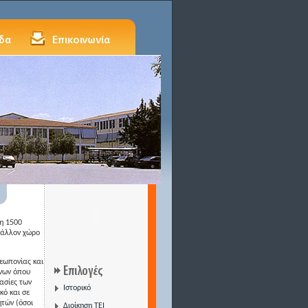
ση 1500
βάλλον χώρο
εωπονίας και
όνων όπου
ασίες των
Ιστορικό
κό και σε
τών (όσοι
Διοίκηση ΤΕΙ