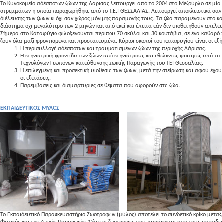
Το Κυνοκομείο αδέσποτων ζώων της Λάρισας λειτουργεί από το 2004 στο Μεζούρλο σε μία
στρεμμάτων η οποία παραχωρήθηκε από το Τ.Ε.Ι ΘΕΣΣΑΛΙΑΣ. Λειτουργεί αποκλειστικά σαν
διέλευσης των ζώων κι όχι σαν χώρος μόνιμης παραμονής τους. Τα ζώα παραμένουν στο κ
διάστημα όχι μεγαλύτερο των 2 μηνών και από εκεί και έπειτα εάν δεν υιοθετηθούν απελε
Σήμερα στο Καταφύγιο φιλοξενούνται περίπου 70 σκύλοι και 30 κουτάβια, σε ένα καθαρό 
ζουν όλα μαζί φροντισμένα και προστατευμένα. Κύριοι σκοποί του καταφυγίου είναι οι εξή
Η περισυλλογή αδέσποτων και τραυματισμένων ζώων της περιοχής Λάρισας.
Η κτηνιατρική φροντίδα των ζώων από κτηνιάτρους και εθελοντές φοιτητές από το
Τεχνολόγων Γεωπόνων κατεύθυνσης Ζωικής Παραγωγής του ΤΕΙ Θεσσαλίας.
Η επιλεγμένη και προσεκτική υιοθεσία των ζώων, μετά την στείρωση και αφού έχουν
οι εξετάσεις.
Παρεμβάσεις και διαμαρτυρίες σε θέματα που αφορούν στα ζώα.
ΕΚΠΑΙΔΕΥΤΙΚΟΣ ΜΥΛΟΣ
Το Εκπαιδευτικό Παρασκευαστήριο Ζωοτροφών (μύλος) αποτελεί το συνδετικό κρίκο μεταξ