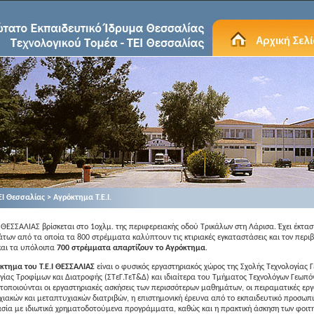
ΕΙ Θεσσαλίας >
Αγρόκτημα Τ.Ε.Ι.
Ι ΘΕΣΣΑΛΙΑΣ βρίσκεται στο 1οχλμ. της περιφερειακής οδού Τρικάλων στη Λάρισα. Έχει έκτα
των από τα οποία τα 800 στρέμματα καλύπτουν τις κτιριακές εγκαταστάσεις και τον περι
και τα υπόλοιπα
700 στρέμματα απαρτίζουν το Αγρόκτημα
.
κτημα του Τ.Ε.Ι ΘΕΣΣΑΛΙΑΣ
είναι ο φυσικός εργαστηριακός χώρος της Σχολής Τεχνολογίας Γ
γίας Τροφίμων και Διατροφής (ΣTεΓ.ΤεΤ&Δ) και ιδιαίτερα του Τμήματος Τεχνολόγων Γεωπ
οποιούνται οι εργαστηριακές ασκήσεις των περισσότερων μαθημάτων, οι πειραματικές εργ
ιακών και μεταπτυχιακών διατριβών, η επιστημονική έρευνα από το εκπαιδευτικό προσωπι
σία με ιδιωτικά χρηματοδοτούμενα προγράμματα, καθώς και η πρακτική άσκηση των φοιτη