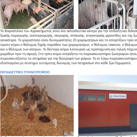
Το Χοιροστάσιο του Αγροκτήματος είναι ένα εκπαιδευτικό κέντρο για την επίδειξη και διδασ
ζωικής παραγωγής, αναπαραγωγής, εκτροφής, στέγασης, κτηνιατρικής φροντίδας και της ζω
γενικότερα. Το χοιροστάσιο είναι δυναμικότητας 20 χοιρομητέρων και το απαρτίζουν τρία κτ
πρώτο κτίριο ο θάλαμος ξηρής περιόδου των χοιρομητέρων, ο θάλαμος τοκετών, ο θάλαμ
και ο θάλαμος των κάπρων. Το δεύτερο κτίριο λειτουργεί ως προπάχυνση και τελική πάχυν
χοιριδίων πριν τη σφαγή. Στο τρίτο κτίριο στεγάζεται το παρασκευαστήριο ζωοτροφών όπο
παρασκευάζονται τα σιτηρέσια για την διατροφή των χοίρων. Το εν λόγω παρασκευαστήριο 
εξοπλισμένο με σύστημα αυτόματης διανομής των σιτηρεσίων στο κάθε ζώο ξεχωριστά.
ΕΚΠΑΙΔΕΥΤΙΚΟ ΠΤΗΝΟΤΡΟΦΕΙΟ