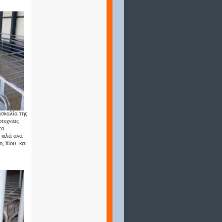
ασκαλία της
οτεχνίας
τα
 κιλά ανά
, Χίου, και