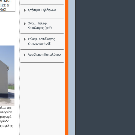
Χρήσιμα Τηλέφωνα
Ονομ. Τηλεφ.
Κατάλογος (pdf)
Τηλεφ. Κατάλογος
Υπηρεσιών (pdf)
Αναζήτηση Καταλόγου
αλία της
οτεχνίας
αράγωγά
ερίοδο
ς αγέλης