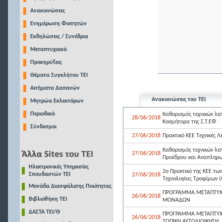
Ανακοινώσεις
Ενημέρωση Φοιτητών
Εκδηλώσεις / Συνέδρια
Μεταπτυχιακά
Προκηρύξεις
Θέματα Συγκλήτου ΤΕΙ
Αιτήματα Δαπανών
Ανακοινώσεις του ΤΕΙ
Μητρώα Εκλεκτόρων
Περιοδικά
Καθορισμός τεχνικών λεπ
28/06/2018
Κοσμήτορα της Σ.Τ.ΕΦ
Σύνδεσμοι
27/06/2018
Πρακτικό ΚΕΕ Τεχνικές 
Καθορισμός τεχνικών λεπ
27/06/2018
Προέδρου και Αναπληρω
Ηλεκτρονικές Υπηρεσίες
2ο Πρακτικό της ΚΕΕ τω
Σπουδαστών ΤΕΙ
27/06/2018
Τεχνολογίας Τροφίμων 
Μονάδα Διασφάλισης Ποιότητας
ΠΡΟΓΡΑΜΜΑ ΜΕΤΑΠΤΥΧΙΑ
26/06/2018
Βιβλιοθήκη ΤΕΙ
ΜΟΝΑΔΩΝ
ΔΑΣΤΑ ΤΕΙ/Θ
ΠΡΟΓΡΑΜΜΑ ΜΕΤΑΠΤΥΧΙΑ
26/06/2018
ΤΟΠΙΚΗ ΑΥΤΟΔΙΟΙΚΗΣΗ