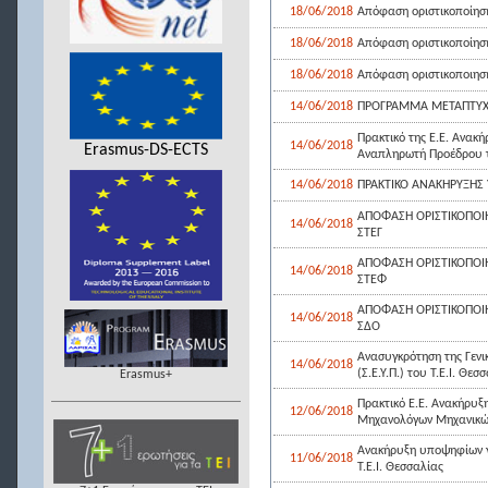
18/06/2018
Απόφαση οριστικοποίη
18/06/2018
Απόφαση οριστικοποίη
18/06/2018
Απόφαση οριστικοποιη
14/06/2018
ΠΡΟΓΡΑΜΜΑ ΜΕΤΑΠΤΥΧ
Πρακτικό της Ε.Ε. Ανακ
14/06/2018
Erasmus-DS-ECTS
Αναπληρωτή Προέδρου τ
14/06/2018
ΠΡΑΚΤΙΚΟ ΑΝΑΚΗΡΥΞΗΣ
ΑΠΟΦΑΣΗ ΟΡΙΣΤΙΚΟΠΟΙ
14/06/2018
ΣΤΕΓ
ΑΠΟΦΑΣΗ ΟΡΙΣΤΙΚΟΠΟΙ
14/06/2018
ΣΤΕΦ
ΑΠΟΦΑΣΗ ΟΡΙΣΤΙΚΟΠΟΙ
14/06/2018
ΣΔΟ
Ανασυγκρότηση της Γενι
14/06/2018
(Σ.Ε.Υ.Π.) του Τ.Ε.Ι. Θεσ
Erasmus+
Πρακτικό Ε.Ε. Ανακήρυξ
12/06/2018
Μηχανολόγων Μηχανικών
Ανακήρυξη υποψηφίων γι
11/06/2018
Τ.Ε.Ι. Θεσσαλίας