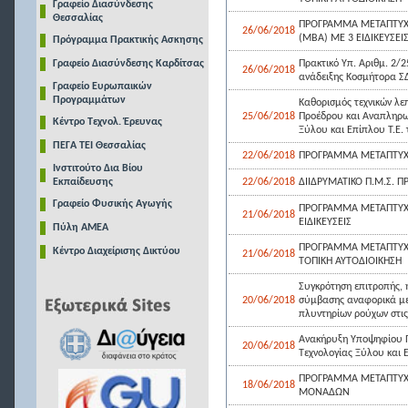
Γραφείο Διασύνδεσης
Θεσσαλίας
ΠΡΟΓΡΑΜΜΑ ΜΕΤΑΠΤΥΧΙΑ
26/06/2018
(ΜΒΑ) ΜΕ 3 ΕΙΔΙΚΕΥΣΕΙ
Πρόγραμμα Πρακτικής Ασκησης
Γραφείο Διασύνδεσης Καρδίτσας
Πρακτικό Υπ. Αριθμ. 2/
26/06/2018
ανάδειξης Κοσμήτορα Σ
Γραφείο Ευρωπαικών
Προγραμμάτων
Καθορισμός τεχνικών λεπ
25/06/2018
Προέδρου και Αναπληρω
Κέντρο Τεχνολ. Έρευνας
Ξύλου και Επίπλου Τ.Ε.
ΠΕΓΑ ΤΕΙ Θεσσαλίας
22/06/2018
ΠΡΟΓΡΑΜΜΑ ΜΕΤΑΠΤΥΧ
Ινστιτούτο Δια Βίου
Εκπαίδευσης
22/06/2018
ΔΙΙΔΡΥΜΑΤΙΚΟ Π.Μ.Σ. 
Γραφείο Φυσικής Αγωγής
ΠΡΟΓΡΑΜΜΑ ΜΕΤΑΠΤΥΧΙ
21/06/2018
ΕΙΔΙΚΕΥΣΕΙΣ
Πύλη ΑΜΕΑ
ΠΡΟΓΡΑΜΜΑ ΜΕΤΑΠΤΥΧΙΑ
Κέντρο Διαχείρισης Δικτύου
21/06/2018
ΤΟΠΙΚΗ ΑΥΤΟΔΙΟΙΚΗΣΗ
Συγκρότηση επιτροπής, 
20/06/2018
σύμβασης αναφορικά με 
πλυντηρίων ρούχων στις 
Ανακήρυξη Υποψηφίου Π
20/06/2018
Τεχνολογίας Ξύλου και Ε
ΠΡΟΓΡΑΜΜΑ ΜΕΤΑΠΤΥΧΙΑ
18/06/2018
ΜΟΝΑΔΩΝ