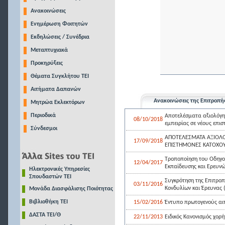
Ανακοινώσεις
Ενημέρωση Φοιτητών
Εκδηλώσεις / Συνέδρια
Μεταπτυχιακά
Προκηρύξεις
Θέματα Συγκλήτου ΤΕΙ
Αιτήματα Δαπανών
Ανακοινώσεις της Επιτροπή
Μητρώα Εκλεκτόρων
Περιοδικά
Αποτελέσματα αξιολόγη
08/10/2018
εμπειρίας σε νέους επι
Σύνδεσμοι
ΑΠΟΤΕΛΕΣΜΑΤΑ ΑΞΙΟΛΟ
17/09/2018
ΕΠΙΣΤΗΜΟΝΕΣ ΚΑΤΟΧΟΥΣ
Τροποποίηση του Οδηγού
12/04/2017
Εκπαίδευσης και Ερευνών
Ηλεκτρονικές Υπηρεσίες
Σπουδαστών ΤΕΙ
Συγκρότηση της Επιτροπ
03/11/2016
Κονδυλίων και Έρευνας (Ε
Μονάδα Διασφάλισης Ποιότητας
Βιβλιοθήκη ΤΕΙ
15/02/2016
Έντυπο πρωτογενούς αι
ΔΑΣΤΑ ΤΕΙ/Θ
22/11/2013
Ειδικός Κανονισμός χορή