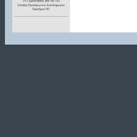
7+1 Ερωτήσεις για τα ΤΕΙ
Σύνοδος Προέδρων και Αναπληρωτών
Προέδρου ΤΕΙ