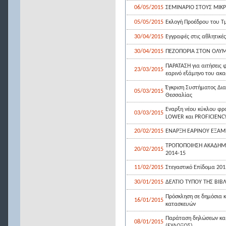
06/05/2015
ΣΕΜΙΝΑΡΙΟ ΣΤΟΥΣ ΜΙΚ
05/05/2015
Εκλογή Προέδρου του Τ
30/04/2015
Εγγραφές στις αθλητικέ
30/04/2015
ΠΕΖΟΠΟΡΙΑ ΣΤΟΝ ΟΛΥΜ
ΠΑΡΑΤΑΣΗ για αιτήσεις 
23/03/2015
εαρινό εξάμηνο του ακ
Έγκριση Συστήματος Δια
05/03/2015
Θεσσαλίας
Εναρξη νέου κύκλου φρο
03/03/2015
LOWER και PROFICIENC
20/02/2015
ΕΝΑΡΞΗ ΕΑΡΙΝΟΥ ΕΞΑΜ
ΤΡΟΠΟΠΟΙΗΣΗ ΑΚΑΔΗΜΑ
20/02/2015
2014-15
11/02/2015
Στεγαστικό Επίδομα 201
30/01/2015
ΔΕΛΤΙΟ ΤΥΠΟΥ ΤΗΣ ΒΙΒ
Πρόσκληση σε δημόσια κ
16/01/2015
κατασκευών
Παράταση δηλώσεων και 
08/01/2015