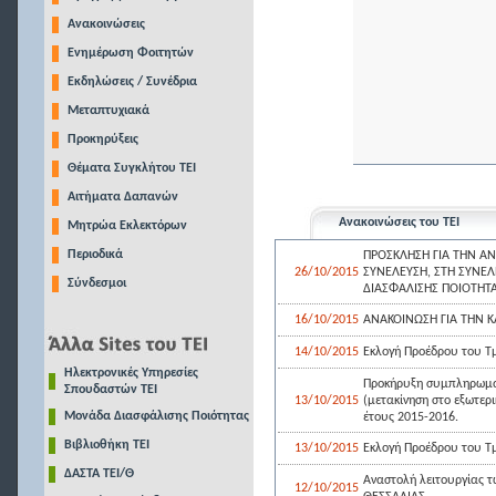
Ανακοινώσεις
Ενημέρωση Φοιτητών
Εκδηλώσεις / Συνέδρια
Μεταπτυχιακά
Προκηρύξεις
Θέματα Συγκλήτου ΤΕΙ
Αιτήματα Δαπανών
Ανακοινώσεις του ΤΕΙ
Μητρώα Εκλεκτόρων
Περιοδικά
ΠΡΟΣΚΛΗΣΗ ΓΙΑ ΤΗΝ Α
26/10/2015
ΣΥΝΕΛΕΥΣΗ, ΣΤΗ ΣΥΝΕΛΕ
Σύνδεσμοι
ΔΙΑΣΦΑΛΙΣΗΣ ΠΟΙΟΤΗΤΑΣ
16/10/2015
ΑΝΑΚΟΙΝΩΣΗ ΓΙΑ ΤΗΝ Κ
14/10/2015
Εκλογή Προέδρου του Τ
Ηλεκτρονικές Υπηρεσίες
Προκήρυξη συμπληρωμα
Σπουδαστών ΤΕΙ
13/10/2015
(μετακίνηση στο εξωτερ
Μονάδα Διασφάλισης Ποιότητας
έτους 2015-2016.
Βιβλιοθήκη ΤΕΙ
13/10/2015
Εκλογή Προέδρου του Τμ
ΔΑΣΤΑ ΤΕΙ/Θ
Αναστολή λειτουργίας τω
12/10/2015