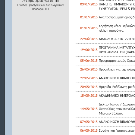
ΠΑΡΑΤΑΣΗ ΤΗΣ ΠΡΟΘΕΣ
7+1 Ερωτήσεις για τα ΤΕΙ
03/07/2015
ΠΑΝΕΠΙΣΤΗΜΙΑΚΩΝ ΥΠΟ
Σύνοδος Προέδρων και Αναπληρωτών
ΣΥΝΕΡΓΑΤΩΝ, ΕΕΜ & ΕΡ
Προέδρου ΤΕΙ
01/07/2015
Αναπρογραμματισμός δ
Χορήγηση νέων Βεβαιώσε
01/07/2015
πλήρη προσόντα
22/06/2015
ΑΙΜΟΔΟΣΙΑ ΣΤΙΣ 29 ΙΟΥ
ΠΡΟΓΡΑΜΜΑ ΜΕΤΑΠΤΥΧΙΑ
19/06/2015
ΠΡΟΓΡΑΜΜΑΤΩΝ (ΠΑΡΑ
05/06/2015
Προγραμματισμός Ορκωμ
26/05/2015
Πρόσκληση για την εκλο
22/05/2015
ΑΝΑΚΟΙΝΩΣΗ ΒΙΒΛΙΟΘΗΚ
20/05/2015
Ημερίδα-Εκδήλωση με θ
18/05/2015
ΑΚΑΔΗΜΑΙΚΟ ΗΜΕΡΟΛΟΓ
Δελτίο Τύπου / Διάκρισ
14/05/2015
Θεσσαλίας στον πανελλή
Microsoft Ελλάς
07/05/2015
ΑΝΑΚΟΙΝΩΣΗ ΒΙΒΛΙΟΘ
06/05/2015
Συνάντηση Γραμματέων Τ