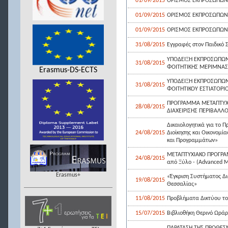
01/09/2015
ΟΡΙΣΜΟΣ ΕΚΠΡΟΣΩΠΩΝ 
01/09/2015
ΟΡΙΣΜΟΣ ΕΚΠΡΟΣΩΠΩΝ Σ
01/09/2015
ΟΡΙΣΜΟΣ ΕΚΠΡΟΣΩΠΩΝ 
31/08/2015
Εγγραφές στον Παιδικό 
ΥΠΟΔΕΙΞΗ ΕΚΠΡΟΣΩΠΩΝ
31/08/2015
ΦΟΙΤΗΤΙΚΗΣ ΜΕΡΙΜΝΑΣ 
Erasmus-DS-ECTS
ΥΠΟΔΕΙΞΗ ΕΚΠΡΟΣΩΠΩΝ
31/08/2015
ΦΟΙΤΗΤΙΚΟΥ ΕΣΤΙΑΤΟΡΙΟ
ΠΡΟΓΡΑΜΜΑ ΜΕΤΑΠΤΥΧ
28/08/2015
ΔΙΑΧΕΙΡΙΣΗΣ ΠΕΡΙΒΑΛΛ
Δικαιολογητικά για το
24/08/2015
Διοίκησης και Οικονομία
και Προγραμμάτων»
ΜΕΤΑΠΤΥΧΙΑΚΟ ΠΡΟΓΡΑΜ
24/08/2015
από Ξύλο - (Advanced M
Erasmus+
«Έγκριση Συστήματος Δι
19/08/2015
Θεσσαλίας»
11/08/2015
Προβλήματα Δικτύου το
15/07/2015
Βιβλιοθήκη Θερινό Ωράρ