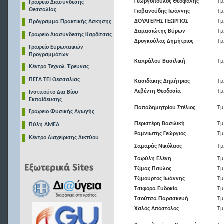
Γεωργόπουλος Θεοφάνης
Τμ
Γραφείο Διασύνδεσης
Θεσσαλίας
Γιοβανούδης Ιωάννης
Τμ
ΔΟΥΛΓΕΡΗΣ ΓΕΩΡΓΙΟΣ
Τμ
Πρόγραμμα Πρακτικής Ασκησης
Δαμασιώτης Βύρων
Τμ
Γραφείο Διασύνδεσης Καρδίτσας
Δρογκούλας Δημήτριος
Τμ
Γραφείο Ευρωπαικών
Προγραμμάτων
Καπράλου Βασιλική
Τμ
Κέντρο Τεχνολ. Έρευνας
ΠΕΓΑ ΤΕΙ Θεσσαλίας
Κασιδάκης Δημήτριος
Τμ
Λεβέντη Θεοδοσία
Τμ
Ινστιτούτο Δια Βίου
Εκπαίδευσης
Παπαδημητρίου Στέλιος
Τμ
Γραφείο Φυσικής Αγωγής
Περιστέρη Βασιλική
Τμ
Πύλη ΑΜΕΑ
Ραμνιώτης Γεώργιος
Τμ
Κέντρο Διαχείρισης Δικτύου
Σαμαράς Νικόλαος
Τμ
Ταφύλη Ελένη
Τμ
Τζίμας Παύλος
Τμ
Τζιμούρτος Ιωάννης
Τμ
Τσιφόρα Ευδοκία
Τμ
Τσούτσα Παρασκευή
Τμ
Χαλός Απόστολος
Τμ