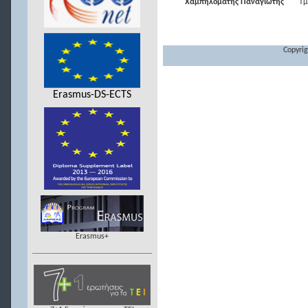
Χαμπηλομάτης Παναγιώτης
Τμ
Copyrig
Erasmus-DS-ECTS
Erasmus+