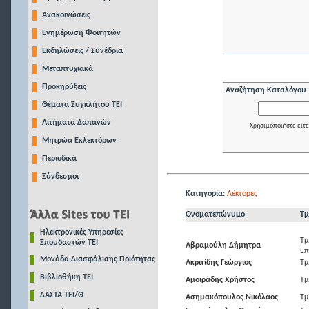
Ανακοινώσεις
Ενημέρωση Φοιτητών
Εκδηλώσεις / Συνέδρια
Μεταπτυχιακά
Προκηρύξεις
Αναζήτηση Καταλόγου
Θέματα Συγκλήτου ΤΕΙ
Αιτήματα Δαπανών
Χρησιμοποιήστε είτε
Μητρώα Εκλεκτόρων
Περιοδικά
Σύνδεσμοι
Κατηγορία:
Λέκτορες
Ονοματεπώνυμο
Τμ
Ηλεκτρονικές Υπηρεσίες
Τμ
Σπουδαστών ΤΕΙ
Αβραμούλη Δήμητρα
Επ
Μονάδα Διασφάλισης Ποιότητας
Ακριτίδης Γεώργιος
Τμ
Βιβλιοθήκη ΤΕΙ
Αμοιράδης Χρήστος
Τμ
ΔΑΣΤΑ ΤΕΙ/Θ
Ασημακόπουλος Νικόλαος
Τμ