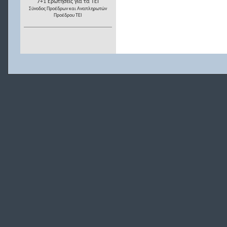
7+1 Ερωτήσεις για τα ΤΕΙ
Σύνοδος Προέδρων και Αναπληρωτών
Προέδρου ΤΕΙ