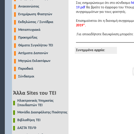
Σας ενημερώνουμε ότι στο σύνδεσμο
h
Ανακοινώσεις
19.pdf
θα βρείτε το έγγραφο του Υπουρ
συγγραμμάτων για τους φοιτητές.
Ενημέρωση Φοιτητών
Επισημαίνεται ότι η διανομή συγγραμ
Εκδηλώσεις / Συνέδρια
2019*.
Μεταπτυχιακά
.Για οποιαδήποτε διευκρίνιση μπορείτ
Προκηρύξεις
Θέματα Συγκλήτου ΤΕΙ
Συνημμένα αρχεία:
Αιτήματα Δαπανών
Μητρώα Εκλεκτόρων
Περιοδικά
Σύνδεσμοι
Ηλεκτρονικές Υπηρεσίες
Σπουδαστών ΤΕΙ
Μονάδα Διασφάλισης Ποιότητας
Βιβλιοθήκη ΤΕΙ
ΔΑΣΤΑ ΤΕΙ/Θ