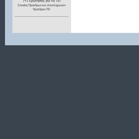
7+1 Ερωτήσεις για τα ΤΕΙ
Σύνοδος Προέδρων και Αναπληρωτών
Προέδρου ΤΕΙ