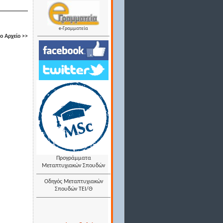
e-Γραμματεία
 Αρχείο >>
Προγράμματα
Μεταπτυχιακών Σπουδών
Οδηγός Μεταπτυχιακών
Σπουδών ΤΕΙ/Θ