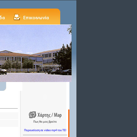
Πως θα μας βρείτε
Παρουσίαση σε video mp4 του TEI