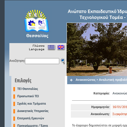
Αναζήτηση:
Ανακοινώσεις > Αναλυτική προβολ
TEI Θεσσαλίας
Κατηγορία:
Ανακοινώσ
Προσωπικό ΤΕΙ
Σχολές και Τμήματα
Ημερομηνία:
16/01/20
Διοικητικές Υπηρεσίες
Ανακοίνωση:
Συγκρότησ
Επιτροπή Ερευνών
Το έγγραφο δημοσιεύεται σε μορφή αρχ
Προγράμματα / Έργα