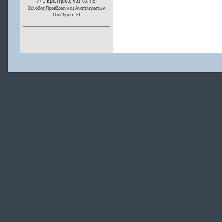
7+1 Ερωτήσεις για τα ΤΕΙ
Σύνοδος Προέδρων και Αναπληρωτών
Προέδρου ΤΕΙ