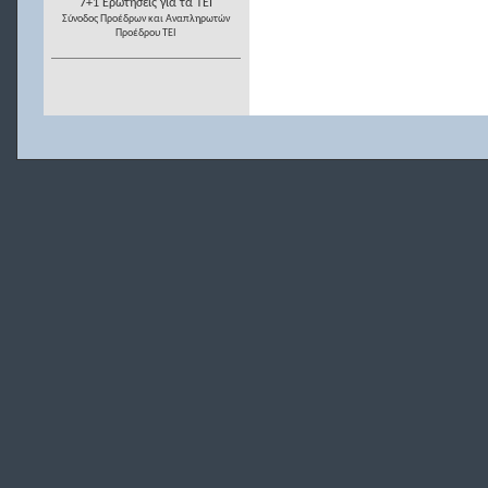
7+1 Ερωτήσεις για τα ΤΕΙ
Σύνοδος Προέδρων και Αναπληρωτών
Προέδρου ΤΕΙ