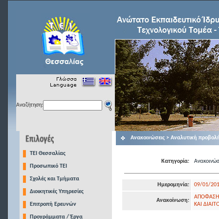
Αναζήτηση:
Ανακοινώσεις > Αναλυτική προβολ
TEI Θεσσαλίας
Κατηγορία:
Ανακοινώσ
Προσωπικό ΤΕΙ
Σχολές και Τμήματα
Ημερομηνία:
09/01/20
Διοικητικές Υπηρεσίες
ΑΠΟΦΑΣΗ 
Ανακοίνωση:
Επιτροπή Ερευνών
ΚΑΙ ΔΙΑΙΤ
Προγράμματα / Έργα