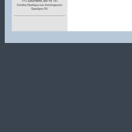
7+1 Ερωτήσεις για τα ΤΕΙ
Σύνοδος Προέδρων και Αναπληρωτών
Προέδρου ΤΕΙ